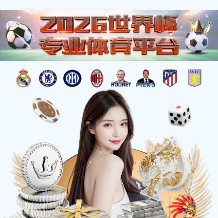
注册入口
华体会体育
APP与网页版入口
｜畅享全球体育赛事与数据服
务
欢迎访问
华体会体育
，提供全面覆盖足球、篮
球、电竞等项目的赛事资讯与数据内容， 支持
APP下载
与
网页使用
，每日同步更新千场比
赛，聚焦热门体育内容， 助您轻松获取赛事动
态，掌握比赛节奏。