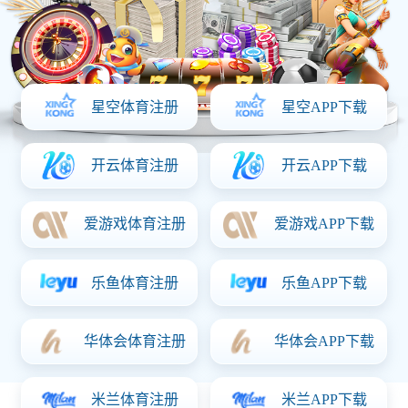
手机App
网页版
关于华体会体育
华体会体育是专注于体育赛事直播与互动体验的创新平台，致力
于为全球用户带来高速、安全与多样化的观赛服务体验，覆盖多
语种、多终端、多场景。