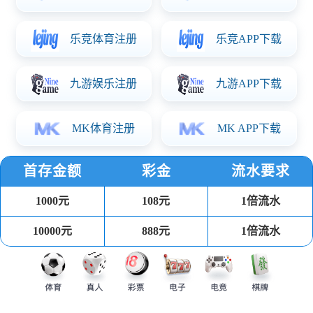
创立初心与品牌愿景
自创立之初，华体会体育就确立了“科技驱动体育创新”的发
展方向，融合赛事直播、数据分析与观赛互动体验，打造兼
具专业性与沉浸感的体育平台。 我们希望通过技术力量让
华体会体育等体育内容更便捷、更智能地触达全球用户。