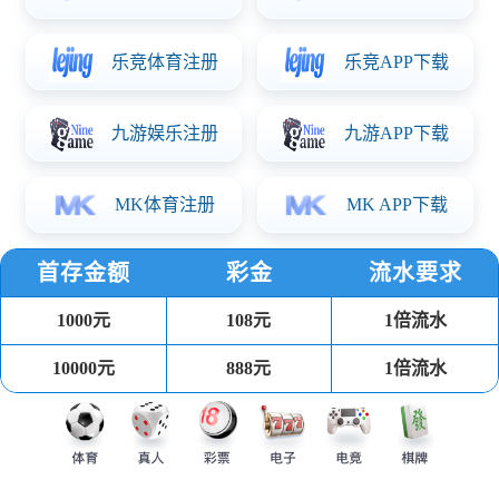
5. 用户权利
您可随时查看、修改、删除自己的信息，或撤销定位、
通知等授权，也可申请注销账号以终止服务。
6. 联系我们
若您在使用过程中有隐私相关疑问或建议，请通过
support@sackstein-cpa.com 与我们取得联系，我们会
尽快处理。
荣誉与奖项
华体会体育 致力于为用户提供优质的体育赛事服务，平台在