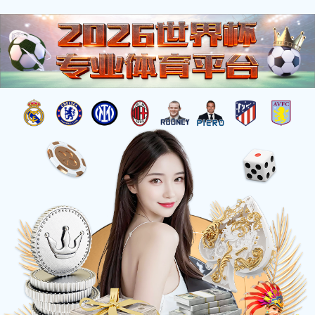
注册入口
隐私政策说明
1. 引言与声明
本平台致力于打造一个值得信赖的华体会体育赛事直播
空间，我们重视用户信息的保密与使用安全。使用服务
即代表您已了解并接受本政策的所有内容。
2. 我们收集的信息